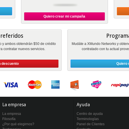
Quiero crear mi campaña
referidos
Programa
y ambos obtendrán $50 de crédito
Mudáte a XMundo Networks y obtené h
ra contratar nuevos servicios.
contratado con tu actual prove
n descuento
Quiero 
La empresa
Ayuda
La empresa
Centro de ayuda
Filosofía
Terminologías
¿Por qué elegirnos?
Panel de Clientes