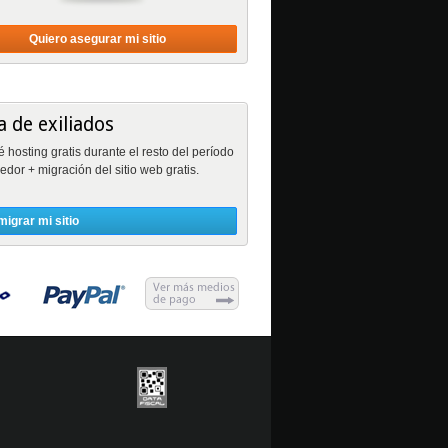
Quiero asegurar mi sitio
 de exiliados
osting gratis durante el resto del período
edor + migración del sitio web gratis.
migrar mi sitio