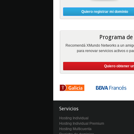
Quiero registrar mi dominio
Programa de 
Recomendá XMundo Networks a un amigo 
para renovar servicios activos o pa
Quiero obtener u
Servicios
Hosting Individual
Hosting Individual Premium
Hosting Multicuenta