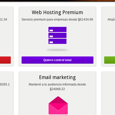
Web Hosting Premium
61.34
Servicio premium para empresas desde
$
61434.66
Alojá
Quiero control total
Email marketing
9285.1
Mantené a tu audiencia informada desde
$
24068.22