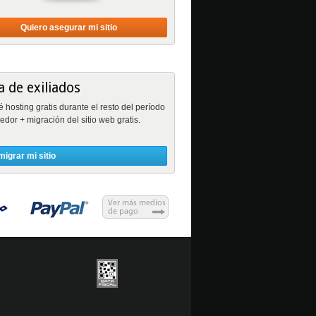
Quiero asegurar mi sitio
 de exiliados
osting gratis durante el resto del período
edor + migración del sitio web gratis.
migrar mi sitio