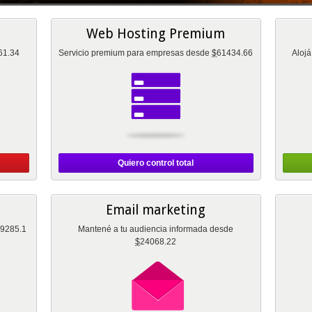
Web Hosting Premium
61.34
Servicio premium para empresas desde
$
61434.66
Alojá
Quiero control total
Email marketing
9285.1
Mantené a tu audiencia informada desde
$
24068.22