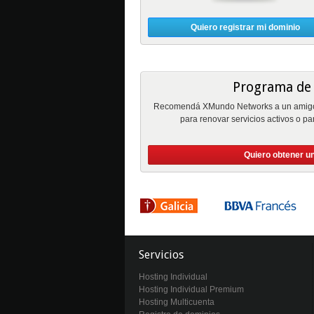
Quiero registrar mi dominio
Programa de 
Recomendá XMundo Networks a un amigo 
para renovar servicios activos o pa
Quiero obtener u
Servicios
Hosting Individual
Hosting Individual Premium
Hosting Multicuenta