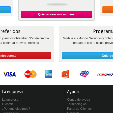
Quiero crear mi campaña
referidos
Programa
y ambos obtendrán $50 de crédito
Mudáte a XMundo Networks y obtené h
ra contratar nuevos servicios.
contratado con tu actual prove
n descuento
Quiero 
La empresa
Ayuda
La empresa
Centro de ayuda
Filosofía
Terminologías
¿Por qué elegirnos?
Panel de Clientes