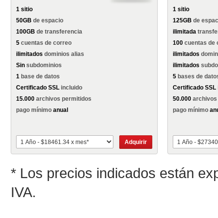
1 sitio
1 sitio
50GB
de espacio
125GB
de espac
100GB
de transferencia
ilimitada
transfe
5
cuentas de correo
100
cuentas de 
ilimitados
dominios alias
ilimitados
domini
Sin
subdominios
ilimitados
subdo
1
base de datos
5
bases de dato
Certificado SSL
incluido
Certificado SSL
15.000
archivos permitidos
50.000
archivos
pago mínimo
anual
pago mínimo
an
Adquirir
* Los precios indicados están ex
IVA.