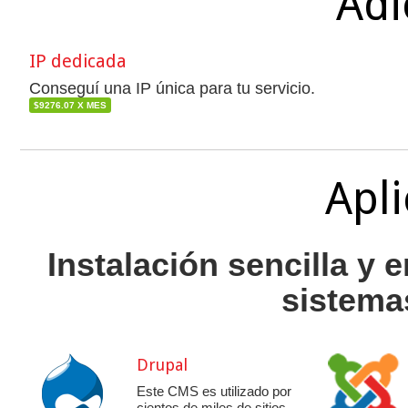
Adi
IP dedicada
Conseguí una IP única para tu servicio.
$9276.07 X MES
Apl
Instalación sencilla y 
sistemas
Drupal
Este CMS es utilizado por
cientos de miles de sitios