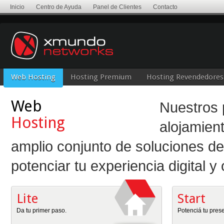
Inicio
Centro de Ayuda
Panel de Clientes
Contacto
Web Hosting
Hosting Premium
Hosting Revendedores
Web
Nuestros
Hosting
alojamien
amplio conjunto de soluciones de 
potenciar tu experiencia digital y 
Lite
Start
Da tu primer paso.
Potenciá tu pres