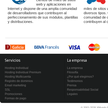
web y aplicaciones en
Internet y dispone de una amplia comunidad
miles de sitios
de desarrolladores que contribuyen al
diversos tipos
perfeccionamiento de sus módulos, plantillas
comunidad de d
y distribuciones.
contribuyen al 
Servicios
La empresa
Hosting Individual
La empresa
Hosting Individual Premium
Filosofía
Hosting Multicuenta
¿Por qué elegirnos?
Registro de dominios
Testimonios
Email marketing
Prensa
SSL
Responsabilidad Social
Promociones
Legales
Formas de pago
© 2001-2026 XMundo N